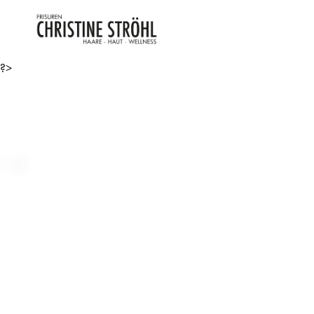
?>
Long Hair – Bio-Tech Zukunf
Beitrag ansehen